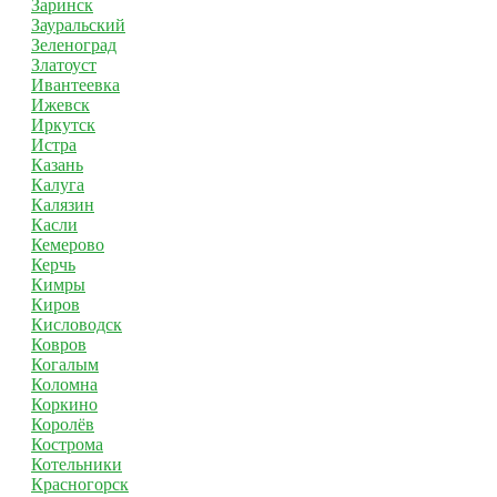
Заринск
Зауральский
Зеленоград
Златоуст
Ивантеевка
Ижевск
Иркутск
Истра
Казань
Калуга
Калязин
Касли
Кемерово
Керчь
Кимры
Киров
Кисловодск
Ковров
Когалым
Коломна
Коркино
Королёв
Кострома
Котельники
Красногорск