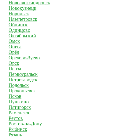
Новоалександровск
Новокузнецк
Норильск
Нязепетровск
Обнинск
Одинцово
Октябрьский
Омск
Онега
Орёл
Орехово-Зуево
Орск
Пенза
Первоуральск
Петрозаводск
Подольск
Прокопьевск
Псков
Пушкино
Пятигорск
Раменское
Реутов
Ростов-на-Дону
Рыбинск
Рязань