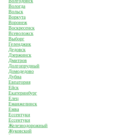
Волгодонск
Вологда
Вольск
Воркута
Воронеж
Воскресенск
Всеволожск
Выборг
Геленджик
Дедовск
Дзержинск
Дмитров
Долгопрудный
Домодедово
Дубна
Евпатория
Ейск
Екатеринбург
Елец
Еманжелинск
Емва
Ессентуки
Ессентуки
Железнодорожный
Жуковский