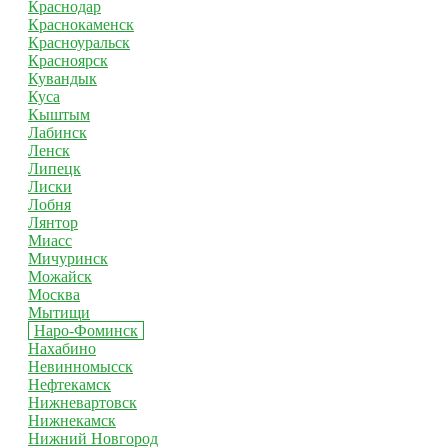
Краснодар
Краснокаменск
Красноуральск
Красноярск
Кувандык
Куса
Кыштым
Лабинск
Ленск
Липецк
Лиски
Лобня
Лянтор
Миасс
Мичуринск
Можайск
Москва
Мытищи
Наро-Фоминск
Нахабино
Невинномысск
Нефтекамск
Нижневартовск
Нижнекамск
Нижний Новгород