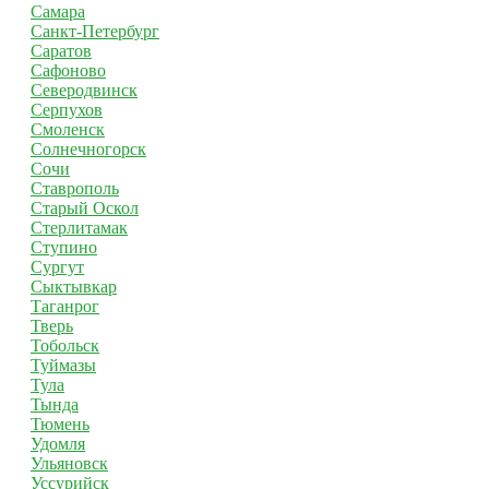
Самара
Санкт-Петербург
Саратов
Сафоново
Северодвинск
Серпухов
Смоленск
Солнечногорск
Сочи
Ставрополь
Старый Оскол
Стерлитамак
Ступино
Сургут
Сыктывкар
Таганрог
Тверь
Тобольск
Туймазы
Тула
Тында
Тюмень
Удомля
Ульяновск
Уссурийск