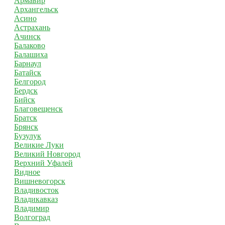
Армавир
Архангельск
Асино
Астрахань
Ачинск
Балаково
Балашиха
Барнаул
Батайск
Белгород
Бердск
Бийск
Благовещенск
Братск
Брянск
Бузулук
Великие Луки
Великий Новгород
Верхний Уфалей
Видное
Вишневогорск
Владивосток
Владикавказ
Владимир
Волгоград