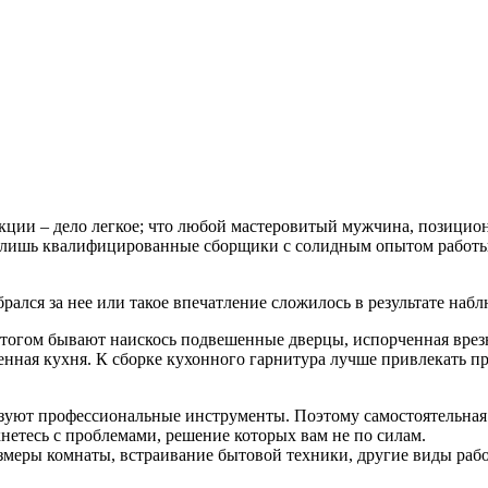
укции – дело легкое; что любой мастеровитый мужчина, позицио
ь лишь квалифицированные сборщики с солидным опытом работы
е брался за нее или такое впечатление сложилось в результате наб
Итогом бывают наискось подвешенные дверцы, испорченная врез
енная кухня. К сборке кухонного гарнитура лучше привлекать 
уют профессиональные инструменты. Поэтому самостоятельная 
етесь с проблемами, решение которых вам не по силам.
меры комнаты, встраивание бытовой техники, другие виды рабо