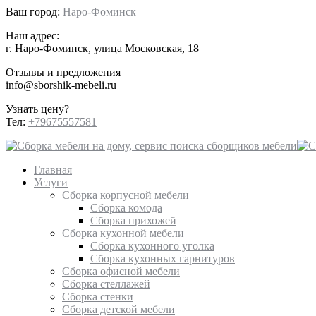
Ваш город:
Наро-Фоминск
Наш адрес:
г. Наро-Фоминск, улица Московская, 18
Отзывы и предложения
info@sborshik-mebeli.ru
Узнать цену?
Тел:
+79675557581
Главная
Услуги
Сборка корпусной мебели
Сборка комода
Сборка прихожей
Сборка кухонной мебели
Сборка кухонного уголка
Сборка кухонных гарнитуров
Сборка офисной мебели
Сборка стеллажей
Сборка стенки
Сборка детской мебели